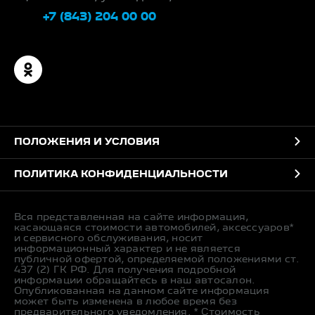
+7 (843) 204 00 00
ПОЛОЖЕНИЯ И УСЛОВИЯ
ПОЛИТИКА КОНФИДЕНЦИАЛЬНОСТИ
Вся представленная на сайте информация,
касающаяся стоимости автомобилей, аксессуаров*
и сервисного обслуживания, носит
информационный характер и не является
публичной офертой, определяемой положениями ст.
437 (2) ГК РФ. Для получения подробной
информации обращайтесь в наш автосалон.
Опубликованная на данном сайте информация
может быть изменена в любое время без
предварительного уведомления. * Стоимость