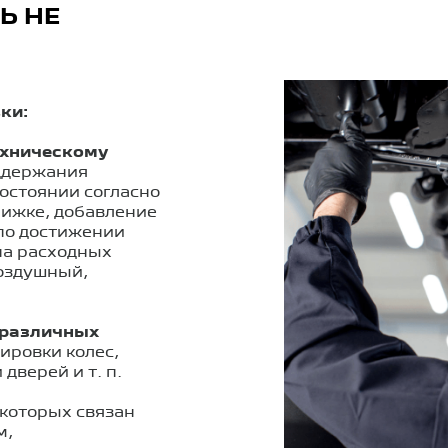
Ь НЕ
ки:
ехническому
ддержания
остоянии согласно
нижке, добавление
 по достижении
на расходных
воздушный,
 различных
сировки колес,
и дверей
и т. п.
 которых связан
м,