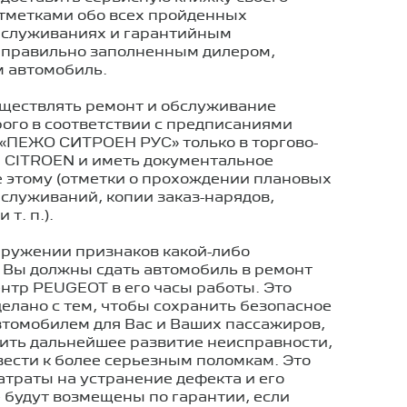
отметками обо всех пройденных
бслуживаниях и гарантийным
 правильно заполненным дилером,
 автомобиль.
ществлять ремонт и обслуживание
ого в соответствии с предписаниями
«ПЕЖО СИТРОЕН РУС» только в торгово-
и CITROEN и иметь документальное
 этому (отметки о прохождении плановых
служиваний, копии заказ-нарядов,
и т. п.
).
аружении признаков какой-либо
 Вы должны сдать автомобиль в ремонт
нтр PEUGEOT в его часы работы. Это
елано с тем, чтобы сохранить безопасное
втомобилем для Вас и Ваших пассажиров,
чить дальнейшее развитие неисправности,
ести к более серьезным поломкам. Это
затраты на устранение дефекта и его
 будут возмещены по гарантии, если