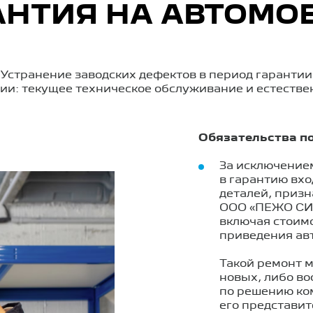
АНТИЯ НА АВТОМО
Устранение заводских дефектов в период гарантии
ии: текущее техническое обслуживание и естеств
Обязательства по
За исключение
в гарантию вх
деталей, приз
ООО «ПЕЖО СИТ
включая стоимо
приведения ав
Такой ремонт 
новых, либо во
по решению к
его представит