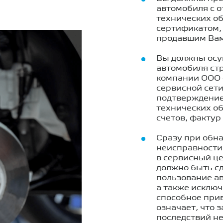
автомобиля с 
технических о
сертификатом,
продавшим Вам
Вы должны осу
автомобиля стр
компании ООО 
сервисной сет
подтверждение
технических об
счетов, фактур
Сразу при обн
неисправности
в сервисный це
должно быть сд
пользование а
а также исклю
способное прив
означает, что 
последствий не