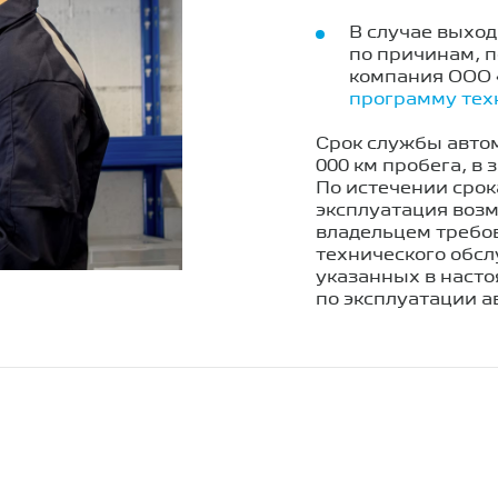
В случае выход
по причинам, 
компания ООО
программу тех
Срок службы автом
000 км пробега, в 
По истечении сро
эксплуатация воз
владельцем требо
технического обс
указанных в наст
по эксплуатации а