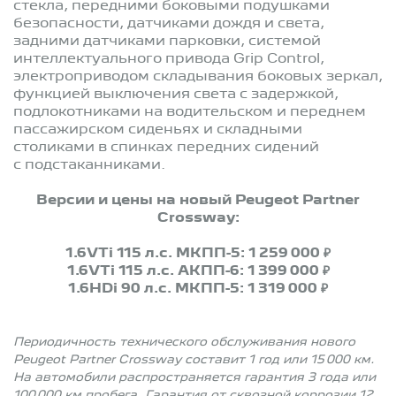
стекла, передними боковыми подушками
безопасности, датчиками дождя и света,
задними датчиками парковки, системой
интеллектуального привода Grip Control,
электроприводом складывания боковых зеркал,
функцией выключения света с задержкой,
подлокотниками на водительском и переднем
пассажирском сиденьях и складными
столиками в спинках передних сидений
с подстаканниками.
Версии и цены на новый Peugeot Partner
Crossway:
1.6VTi 115 л.с. МКПП-5: 1 259 000 ₽
1.6VTi 115 л.с. АКПП-6: 1 399 000 ₽
1.6HDi 90 л.с. МКПП-5: 1 319 000 ₽
Периодичность технического обслуживания нового
Peugeot Partner Crossway составит 1 год или 15 000 км.
На автомобили распространяется гарантия 3 года или
100 000 км пробега. Гарантия от сквозной коррозии 12