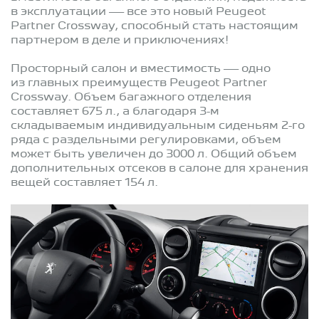
в эксплуатации — все это новый Peugeot
Partner Crossway, способный стать настоящим
партнером в деле и приключениях!
Просторный салон и вместимость — одно
из главных преимуществ Peugeot Partner
Crossway. Объем багажного отделения
составляет 675 л., а благодаря 3-м
складываемым индивидуальным сиденьям 2-го
ряда с раздельными регулировками, объем
может быть увеличен до 3000 л. Общий объем
дополнительных отсеков в салоне для хранения
вещей составляет 154 л.