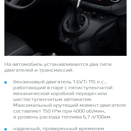
На автомобиль устанавливаются два типа
двигателей и трансмиссий:
бензиновый двигатель 1.6VTi 115 л.с.,
работающий в паре с пятиступенчатой
механической коробкой передач или
шестиступенчатым автоматом.
Максимальный крутящий момент двигателя
составляет 150 Н*м при 4000 об/мин,
а уровень расхода топлива 6,7 л/100км.
надежный, проверенный временем