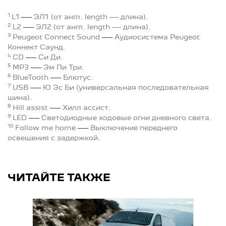
1
—
L1
ЭЛ1
(от англ. length — длина).
2
—
L2
ЭЛ2 (от англ. length — длина).
3
—
Peugeot Connect Sound
Аудиосистема Peugeot
Коннект Саунд.
4
—
CD
Си Ди.
5
—
MP3
Эм Пи Три.
6
—
BlueTooth
Блютус.
7
—
USB
Ю Эс Би (универсальная последовательная
шина).
8
—
Hill assist
Хилл ассист.
9
—
LED
Светодиодные ходовые огни дневного света.
10
—
Follow me home
Выключение переднего
освещения с задержкой.
ЧИТАЙТЕ ТАКЖЕ