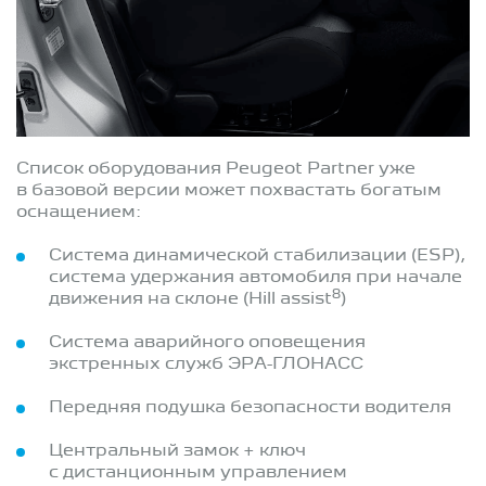
Список оборудования Peugeot Partner уже
в базовой версии может похвастать богатым
оснащением:
Система динамической стабилизации (ESP),
система удержания автомобиля при начале
8
движения на склоне (Hill assist
)
Система аварийного оповещения
экстренных служб ЭРА-ГЛОНАСС
Передняя подушка безопасности водителя
Центральный замок + ключ
с дистанционным управлением