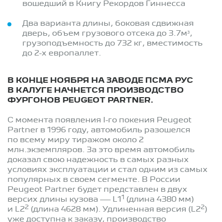
вошедший в Книгу Рекордов Гиннесса
Два варианта длины, боковая сдвижная
дверь, объем грузового отсека до 3.7м³,
грузоподъемность до 732 кг, вместимость
до 2-х европаллет.
В КОНЦЕ НОЯБРЯ НА ЗАВОДЕ ПСМА РУС
В КАЛУГЕ НАЧНЕТСЯ ПРОИЗВОДСТВО
ФУРГОНОВ PEUGEOT PARTNER.
С момента появления I-го покения Peugeot
Partner в 1996 году, автомобиль разошелся
по всему миру тиражом около 2
млн.экземпляров. За это время автомобиль
доказал свою надежность в самых разных
условиях эксплуатации и стал одним из самых
популярных в своем сегменте. В России
Peugeot Partner будет представлен в двух
1
версих длины кузова — L1
(длина 4380 мм)
2
2
и L2
(длина 4628 мм). Удлиненная версия (L2
)
уже доступна к заказу, производство