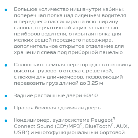
Большое количество ниш внутри кабины:
поперечная полка над сиденьем водителя
и переднего пассажира на всю ширину
салона, перчаточный ящик за панелью
приборов водителя, открытая полка для
мелких вещей переднего пассажира,
дополнительное открытое отделение для
хранения слева под приборной панелью
Сплошная съемная перегородка в половину
высоты грузового отсека с решeткой,
с люком для длинномеров, позволяющий
перевозить груз длиной до 3.25 м
Задние распашные двери 60/40
Правая боковая сдвижная дверь
3
Кондиционер, аудиосистема Peugeot
4
5
6
Connect Sound (CD
/MP3
, BlueTooth
, AUX,
7
USB
) и многофункциональный бортовой