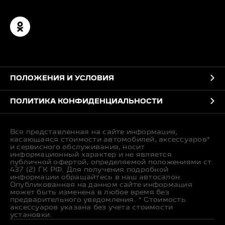
ПОЛОЖЕНИЯ И УСЛОВИЯ
ПОЛИТИКА КОНФИДЕНЦИАЛЬНОСТИ
Вся представленная на сайте информация,
касающаяся стоимости автомобилей, аксессуаров*
и сервисного обслуживания, носит
информационный характер и не является
публичной офертой, определяемой положениями ст.
437 (2) ГК РФ. Для получения подробной
информации обращайтесь в наш автосалон.
Опубликованная на данном сайте информация
может быть изменена в любое время без
предварительного уведомления. * Стоимость
аксессуаров указана без учета стоимости
установки.