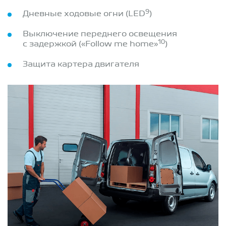
9
Дневные ходовые огни (LED
)
Выключение переднего освещения
10
с задержкой («Follow me home»
)
Защита картера двигателя